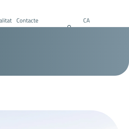
Cerca
litat
Contacte
CA
Llista les accions a