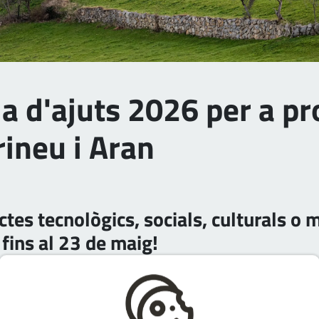
a d'ajuts 2026 per a p
rineu i Aran
ctes tecnològics, socials, culturals o
 fins al 23 de maig!
ial, cultural,
mediambiental o educatiu a l’Alt Pirineu i Ar
rim la nostra convocatòria d’ajuts per a entitats amb una d