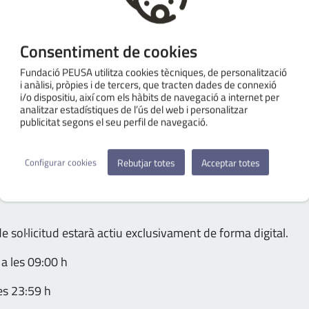
edoria i la innovació tecnològica. El nostre objectiu és clar:
ineu.
Consentiment de cookies
Fundació PEUSA utilitza cookies tècniques, de personalització
 nostra essència transversal. Donem suport a iniciatives en l
i anàlisi, pròpies i de tercers, que tracten dades de connexió
i/o dispositiu, així com els hàbits de navegació a internet per
analitzar estadístiques de l’ús del web i personalitzar
publicitat segons el seu perfil de navegació.
Rebutjar totes
Acceptar totes
Configurar cookies
de sol·licitud estarà actiu exclusivament de forma digital.
 a les 09:00 h
les 23:59 h